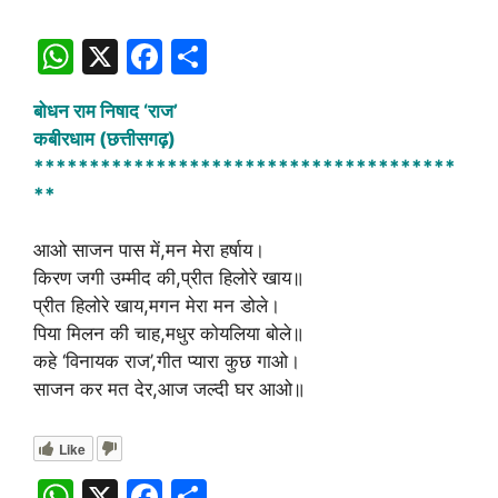
W
X
F
S
h
a
h
बोधन राम निषाद ‘राज’
at
c
ar
कबीरधाम (छत्तीसगढ़)
s
e
e
**************************************
A
b
**
p
o
आओ साजन पास में,मन मेरा हर्षाय।
p
o
किरण जगी उम्मीद की,प्रीत हिलोरे खाय॥
k
प्रीत हिलोरे खाय,मगन मेरा मन डोले।
पिया मिलन की चाह,मधुर कोयलिया बोले॥
कहे ‘विनायक राज’,गीत प्यारा कुछ गाओ।
साजन कर मत देर,आज जल्दी घर आओ॥
Like
W
X
F
S