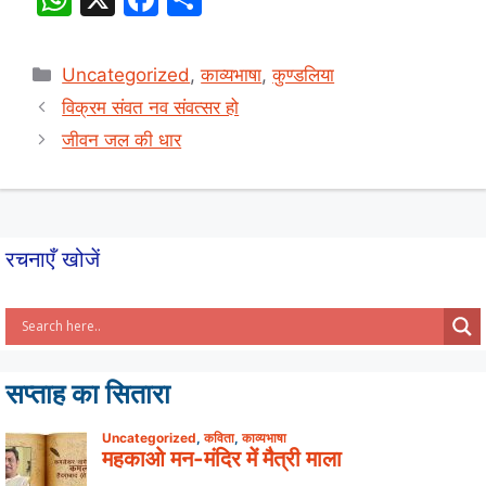
h
a
h
at
c
ar
Categories
Uncategorized
,
काव्यभाषा
,
कुण्डलिया
s
e
e
विक्रम संवत नव संवत्सर हो
A
b
जीवन जल की धार
p
o
p
o
k
रचनाएँ खोजें
सप्ताह का सितारा