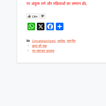
पर अंकुश लगे और महिलाओं का सम्मान होL
Like
W
X
F
S
h
a
h
at
c
ar
Categories
Uncategorized
,
आलेख
,
राष्ट्रीय
छाया की चाह
s
e
e
नव संवत्सर उल्लास
A
b
p
o
p
o
k