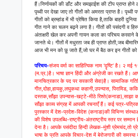
हैं।निर्णायकों की डाँट और समझाईश की टीप प्राप्त होने
पृथ्वी पर देखा जाए तो गीतों को अमरता प्राप्त है। पृथ्वी 
गीतों को ब्रम्हांड में भी प्रेषित किया है,ताकि बाहरी दुन
गीत गाने का चलन बढ़ने लगा है। गीतों की पसंदगी व हिस्से
अंताक्षरी खेल कर अपनी गायन कला का परिचय करवाने के
जानते थे। गीतों में मधुरता जब ही प्राप्त होती,जब बीमा
आज भी मन को छू जाते हैं,जो घर में बैठ कर इन गीतों 
परिचय-
संजय वर्मा का साहित्यिक नाम ‘दॄष्टि’ है। २ मई १
(म.प्र.)है। भाषा ज्ञान हिंदी और अंग्रेजी का रखते हैं।
मानचित्रकार के पद पर सरकारी सेवा)है। सामाजिक गतिवि
गीत,दोहा,हायकु,लघुकथा कहानी,उपन्यास, पिरामिड, कवित
दस्तक,साँझा उपन्यास-खट्टे-मीठे रिश्ते(कनाडा),साझा 
साँझा काव्य संग्रह में आपकी रचनाएँ हैं। कई पत्र-पत्रिका
पुरस्कार में देश-प्रदेश-विदेश (कनाडा)की विभिन्न संस्था
की विशेष उपलब्धि-राष्ट्रीय-अंतराष्ट्रीय स्तर पर सम्मान 
देना है। आपके पसंदीदा हिन्दी लेखक-मुंशी प्रेमचंद,तो प्र
भाषा के प्रति आपके विचार-देश में बेरोजगारी की समस्य