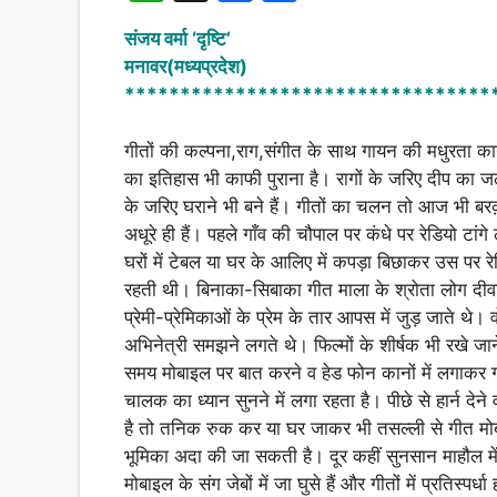
h
a
h
संजय वर्मा ‘दृष्टि’
at
c
ar
मनावर(मध्यप्रदेश)
s
e
e
*********************************
A
b
गीतों की कल्पना,राग,संगीत के साथ गायन की मधुरता कान
p
o
का इतिहास भी काफी पुराना है। रागों के जरिए दीप का ज
p
o
के जरिए घराने भी बने हैं। गीतों का चलन तो आज भी बरक़
k
अधूरे ही हैं। पहले गाँव की चौपाल पर कंधे पर रेडियो टांगे ल
घरों में टेबल या घर के आलिए में कपड़ा बिछाकर उस पर 
रहती थी। बिनाका-सिबाका गीत माला के श्रोता लोग दीवा
प्रेमी-प्रेमिकाओं के प्रेम के तार आपस में जुड़ जाते थे
अभिनेत्री समझने लगते थे। फिल्मों के शीर्षक भी रखे ज
समय मोबाइल पर बात करने व हेड फोन कानों में लगाकर गी
चालक का ध्यान सुनने में लगा रहता है। पीछे से हार्न देन
है तो तनिक रुक कर या घर जाकर भी तसल्ली से गीत मोबाइ
भूमिका अदा की जा सकती है। दूर कहीं सुनसान माहौल म
मोबाइल के संग जेबों में जा घुसे हैं और गीतों में प्रतिस्प