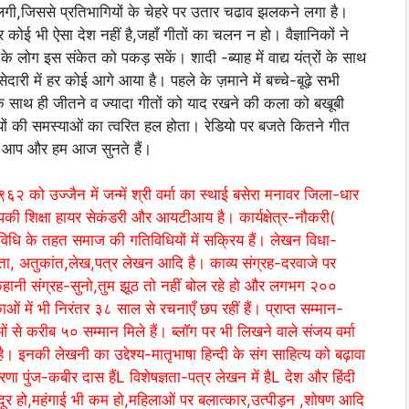
 लगी,जिससे प्रतिभागियों के चेहरे पर उतार चढाव झलकने लगा है।
पर कोई भी ऐसा देश नहीं है,जहाँ गीतों का चलन न हो। वैज्ञानिकों ने
िया के लोग इस संकेत को पकड़ सकें। शादी -ब्याह में वाद्य यंत्रों के साथ
दारी में हर कोई आगे आया है। पहले के ज़माने में बच्चे-बूढ़े सभी
 साथ ही जीतने व ज्यादा गीतों को याद रखने की कला को बखूबी
रियों की समस्याओं का त्वरित हल होता। रेडियो पर बजते कितने गीत
को आप और हम आज सुनते हैं।
९६२ को उज्जैन में जन्में श्री वर्मा का स्थाई बसेरा मनावर जिला-धार
 आपकी शिक्षा हायर सेकंडरी और आयटीआय है। कार्यक्षेत्र-नौकरी(
धि के तहत समाज की गतिविधियों में सक्रिय हैं। लेखन विधा-
ा, अतुकांत,लेख,पत्र लेखन आदि है। काव्य संग्रह-दरवाजे पर
कहानी संग्रह-सुनो,तुम झूठ तो नहीं बोल रहे हो और लगभग २००
ओं में भी निरंतर ३८ साल से रचनाएँ छप रहीं हैं। प्राप्त सम्मान-
ओं से करीब ५० सम्मान मिले हैं। ब्लॉग पर भी लिखने वाले संजय वर्मा
है। इनकी लेखनी का उद्देश्य-मातृभाषा हिन्दी के संग साहित्य को बढ़ावा
ेरणा पुंज-कबीर दास हैंL विशेषज्ञता-पत्र लेखन में हैL देश और हिंदी
ा दूर हो,महंगाई भी कम हो,महिलाओं पर बलात्कार,उत्पीड़न ,शोषण आदि