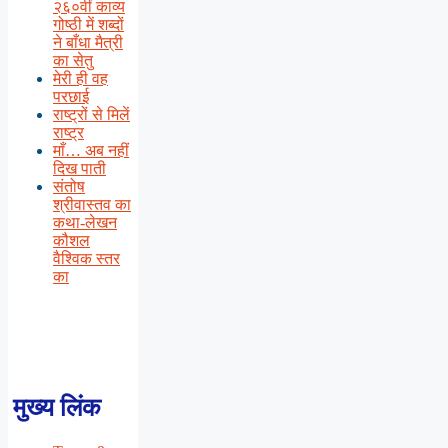
२६०वीं काव्य
गोष्ठी में शब्दों
ने बाँधा मैत्री
का सेतु
मेरी ही वह
परछाई
राष्ट्रों से मिलें
राष्ट्र
माँ… अब नहीं
दिख पाती
संतोष
श्रीवास्तव का
कथा-लेखन
कौशल
वैश्विक स्तर
का
मुख्य लिंक