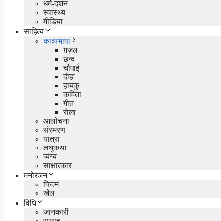
धर्म-दर्शन
स्वास्थ्य
मीडिया
साहित्य
काव्यभाषा
ग़ज़ल
छन्द
चौपाई
दोहा
हायकु
कविता
गीत
रोला
आलोचना
संस्मरण
यात्रा
लघुकथा
व्यंग्य
साक्षात्कार
मनोरंजन
फिल्म
खेल
विधि
जानकारी
सलाह