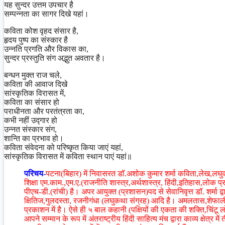
यह सुन्दर उत्तम उपचार है
सम्पन्नता का सागर दिखे यहां।
कविता कोश वृहद संसार है,
हृदय पुष्प का संस्कार है
उन्नति प्रगति और विकास का,
सुन्दर प्रस्तुति संग अद्भुत अवतार है।
बन्धन मुक्त राज चले,
कविता की आवाज दिखे
सांस्कृतिक विरासत में,
कविता का संसार हो
पराधीनता और परतंत्रता का,
कभी नहीं उद्गार हो
उन्नत संस्कार संग,
शान्ति का प्रभाव हो।
कविता संवेदना को परिष्कृत किया जाएं यहां,
सांस्कृतिक विरासत में कविता स्थान पाएं यहां॥
परिचय-
पटना(बिहार) में निवासरत डॉ.अशोक कुमार शर्मा कविता,लेख,लघु
शिक्षा एम.काम.,एम.ए.(राजनीति शास्त्र,अर्थशास्त्र, हिंदी,इतिहास,
पीएच-डी.(रांची) है। अपर आयुक्त (प्रशासन)पद से सेवानिवृत्त डॉ. शर्मा 
क्षितिज,गुलदस्ता, रजनीगंधा (लघुकथा संग्रह) आदि है। अमलतास,शेफा
प्रकाशन में है। ऐसे ही ५ बाल कहानी (पक्षियों की एकता की शक्ति,चिंट
आपने सम्मान के रूप में अंतराष्ट्रीय हिंदी साहित्य मंच द्वारा काव्य क्षेत्र मे