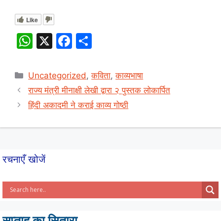
Like
W
X
F
S
h
a
h
at
c
ar
Categories
Uncategorized
,
कविता
,
काव्यभाषा
s
e
e
राज्य मंत्री मीनाक्षी लेखी द्वारा २ पुस्तक लोकार्पित
A
b
हिंदी अकादमी ने कराई काव्य गोष्ठी
p
o
p
o
k
रचनाएँ खोजें
सप्ताह का सितारा