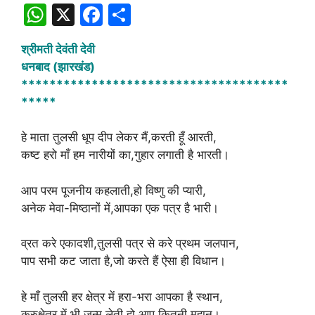
W
X
F
S
h
a
h
श्रीमती देवंती देवी
at
c
ar
धनबाद (झारखंड)
s
e
e
**************************************
A
b
*****
p
o
हे माता तुलसी धूप दीप लेकर मैं,करती हूँ आरती,
p
o
कष्ट हरो माँ हम नारीयों का,गुहार लगाती है भारती।
k
आप परम पूजनीय कहलाती,हो विष्णु की प्यारी,
अनेक मेवा-मिष्ठानों में,आपका एक पत्र है भारी।
व्रत करे एकादशी,तुलसी पत्र से करे प्रथम जलपान,
पाप सभी कट जाता है,जो करते हैं ऐसा ही विधान।
हे माँ तुलसी हर क्षेत्र में हरा-भरा आपका है स्थान,
कुरुक्षेत्र में भी जन्म लेती हो,आप कितनी महान।