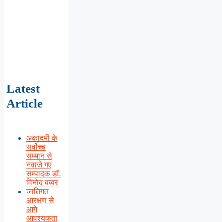
Latest
Article
अकादमी के
सर्वोच्च
सम्मान से
नवाजे गए
सम्पादक डॉ.
विनोद बब्बर
जातिगत
आरक्षण से
आगे
आवश्यकता