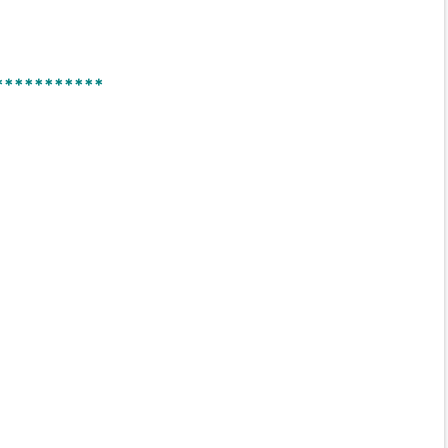
***********