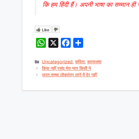
कि हम हिंदी हैं। अपनी भाषा का सम्मान ही स
Like
W
X
F
S
h
a
h
at
c
ar
Categories
Uncategorized
,
कविता
,
काव्यभाषा
किया नहीं पसंद मेरा प्यार किसी ने
s
e
e
भारत:सच्चा लोकतंत्र लाने में देर नहीं
A
b
p
o
p
o
k