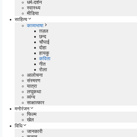
धर्म-दर्शन
स्वास्थ्य
मीडिया
साहित्य
काव्यभाषा
ग़ज़ल
छन्द
चौपाई
दोहा
हायकु
कविता
गीत
रोला
आलोचना
संस्मरण
यात्रा
लघुकथा
व्यंग्य
साक्षात्कार
मनोरंजन
फिल्म
खेल
विधि
जानकारी
सलाह