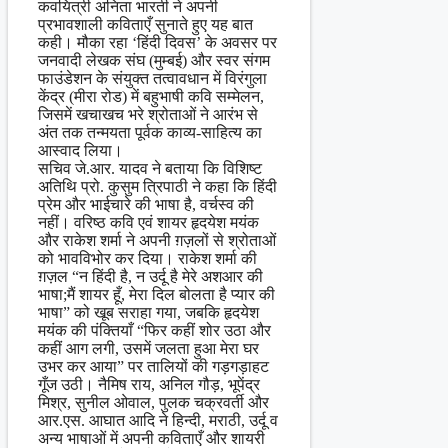
कवयित्री अनिता भारती ने अपनी
प्रभावशाली कविताएँ सुनाते हुए यह बात
कही। मौका रहा ‘हिंदी दिवस’ के अवसर पर
जनवादी लेखक संघ (मुम्बई) और स्वर संगम
फाउंडेशन के संयुक्त तत्वावधान में विरंगुला
केंद्र (मीरा रोड) में बहुभाषी कवि सम्मेलन,
जिसमें खचाखच भरे श्रोताओं ने आरंभ से
अंत तक तन्मयता पूर्वक काव्य-साहित्य का
आस्वाद लिया।
सचिव जे.आर. यादव ने बताया कि विशिष्ट
अतिथि प्रो. कुसुम त्रिपाठी ने कहा कि हिंदी
प्रेम और भाईचारे की भाषा है, वर्चस्व की
नहीं। वरिष्ठ कवि एवं शायर हृदयेश मयंक
और राकेश शर्मा ने अपनी ग़ज़लों से श्रोताओं
को भावविभोर कर दिया। राकेश शर्मा की
ग़ज़ल “न हिंदी है, न उर्दू है मेरे अशआर की
भाषा;मैं शायर हूँ, मेरा दिल बोलता है प्यार की
भाषा” को खूब सराहा गया, जबकि हृदयेश
मयंक की पंक्तियाँ “फिर कहीं शोर उठा और
कहीं आग लगी, उसमें जलता हुआ मेरा घर
उभर कर आया” पर तालियों की गड़गड़ाहट
गूँज उठी। नैमिष राय, अनिल गौड़, भूपेंद्र
मिश्र, सुनील ओवाल, पुलक चक्रवर्ती और
आर.एस. आघात आदि ने हिन्दी, मराठी, उर्दू व
अन्य भाषाओं में अपनी कविताएँ और शायरी