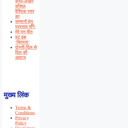
कथा-लेखन
कौशल
वैश्विक स्तर
का
सम्मानों हेतु
प्रस्ताव माँगे
मेरे मन मीत
वट वृक्ष
‘मित्रता’
दोस्ती-दिल से
दिल की
आवाज़
मुख्य लिंक
Terms &
Conditions
Privacy
Policy