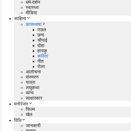
धर्म-दर्शन
स्वास्थ्य
मीडिया
साहित्य
काव्यभाषा
ग़ज़ल
छन्द
चौपाई
दोहा
हायकु
कविता
गीत
रोला
आलोचना
संस्मरण
यात्रा
लघुकथा
व्यंग्य
साक्षात्कार
मनोरंजन
फिल्म
खेल
विधि
जानकारी
सलाह