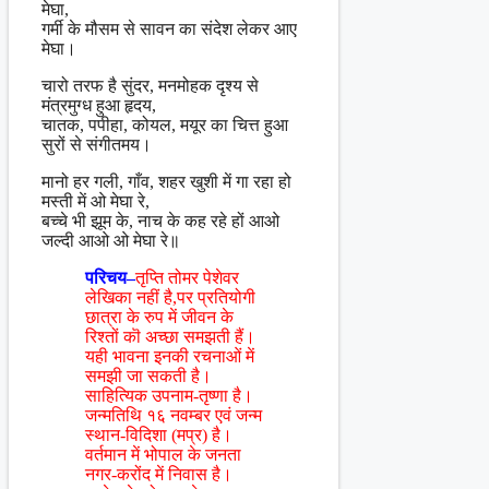
मेघा,
गर्मी के मौसम से सावन का संदेश लेकर आए
मेघा।
चारो तरफ है सुंदर, मनमोहक दृश्य से
मंत्रमुग्ध हुआ हृदय,
चातक, पपीहा, कोयल, मयूर का चित्त हुआ
सुरों से संगीतमय।
मानो हर गली, गाँव, शहर खुशी में गा रहा हो
मस्ती में ओ मेघा रे,
बच्चे भी झूम के, नाच के कह रहे हों आओ
जल्दी आओ ओ मेघा रे॥
परिचय–
तृप्ति तोमर पेशेवर
लेखिका नहीं है,पर प्रतियोगी
छात्रा के रुप में जीवन के
रिश्तों कॊ अच्छा समझती हैं।
यही भावना इनकी रचनाओं में
समझी जा सकती है।
साहित्यिक उपनाम-तृष्णा है।
जन्मतिथि १६ नवम्बर एवं जन्म
स्थान-विदिशा (मप्र) है।
वर्तमान में भोपाल के जनता
नगर-करोंद में निवास है।