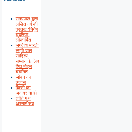
राज्यपाल द्वारा
ललित गर्ग की
पुस्तक ‘निर्गुण
चदरिया’
लोकार्पित
जगदीश भारती
स्मृति बाल
साहित्य
सम्मान के लिए
शिव मोहन
चयनित
जीवन का
उजास
किसी का
अनादर ना हो
शांति-पथ
अपनाएँ सब