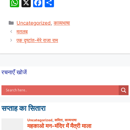
W
X
F
S
h
a
h
at
c
ar
Categories
Uncategorized
,
काव्यभाषा
s
e
e
मतलब
A
b
एक दृष्टांत-मेरे राजा राम
p
o
p
o
k
रचनाएँ खोजें
सप्ताह का सितारा