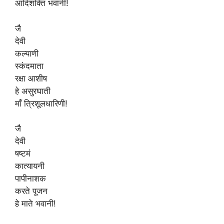
आदिशक्ति भवानी!
जै
देवी
कल्याणी
स्कंदमाता
रक्षा आशीष
हे असुरघाती
माँ त्रिशूलधारिणी!
जै
देवी
षष्टमं
कात्यायनी
पापीनाशक
करते पूजन
हे माते भवानी!