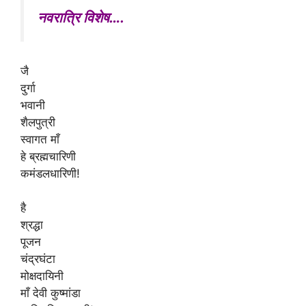
p
o
नवरात्रि विशेष….
k
जै
दुर्गा
भवानी
शैलपुत्री
स्वागत माँ
हे ब्रह्मचारिणी
कमंडलधारिणी!
है
श्रद्धा
पूजन
चंद्रघंटा
मोक्षदायिनी
माँ देवी कुष्मांडा