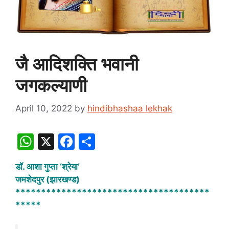
जै आदिशक्ति भवानी
जगकल्याणी
April 10, 2022
by
hindibhashaa lekhak
W
X
F
S
h
a
h
डॉ. आशा गुप्ता ‘श्रेया’
at
c
ar
जमशेदपुर (झारखण्ड)
s
e
e
**************************************
A
b
*****
p
o