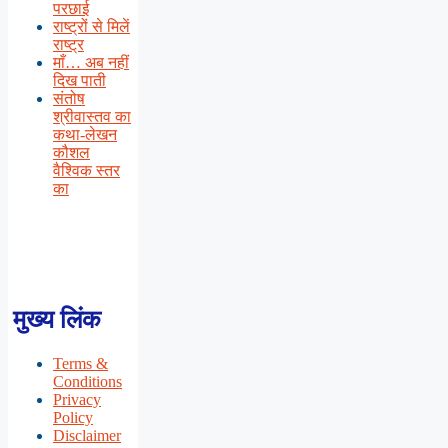
परछाई
राष्ट्रों से मिलें
राष्ट्र
माँ… अब नहीं
दिख पाती
संतोष
श्रीवास्तव का
कथा-लेखन
कौशल
वैश्विक स्तर
का
मुख्य लिंक
Terms &
Conditions
Privacy
Policy
Disclaimer