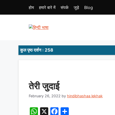
Skip
होम
हमारे बारे में
संपर्क
जुड़े
Blog
to
content
कुल पृष्ठ दर्शन : 258
तेरी जुदाई
February 26, 2022
by
hindibhashaa lekhak
W
X
F
S