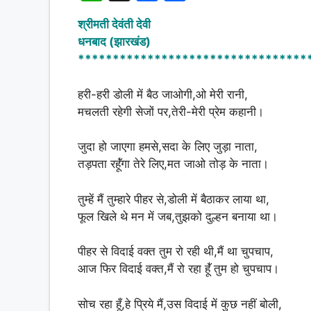
h
a
h
श्रीमती देवंती देवी
at
c
ar
धनबाद (झारखंड)
s
e
e
*********************************
A
b
हरी-हरी डोली में बैठ जाओगी,ओ मेरी रानी,
p
o
मचलती रहेगी सेजों पर,तेरी-मेरी प्रेम कहानी।
p
o
k
जुदा हो जाएगा हमसे,सदा के लिए जुड़ा नाता,
तड़पता रहूॅ॑गा तेरे लिए,मत जाओ तोड़ के नाता।
तुम्हें मैं तुम्हारे पीहर से,डोली में बैठाकर लाया था,
फूल खिले थे मन में जब,तुझको दुल्हन बनाया था।
पीहर से विदाई वक्त तुम रो रही थी,मैं था चुपचाप,
आज फिर विदाई वक्त,मैं रो रहा हूॅ॑ तुम हो चुपचाप।
सोच रहा हूँ,हे प्रिये मैं,उस विदाई में कुछ नहीं बोली,