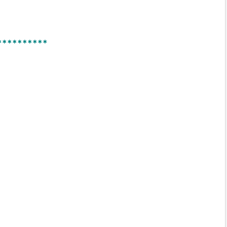
**********