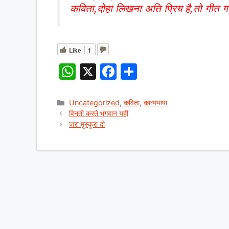
कविता,दोहा लिखना अति प्रिय है,तो गीत ग
Like
1
W
X
F
S
h
a
h
at
c
ar
Categories
Uncategorized
,
कविता
,
काव्यभाषा
विनती करते भगवान यही
s
e
e
जरा मुस्कुरा दो
A
b
p
o
p
o
k