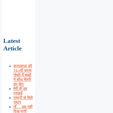
Latest
Article
कल्पकथा की
२६०वीं काव्य
गोष्ठी में शब्दों
ने बाँधा मैत्री
का सेतु
मेरी ही वह
परछाई
राष्ट्रों से मिलें
राष्ट्र
माँ… अब नहीं
दिख पाती