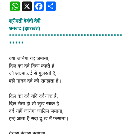
W
X
F
S
h
a
h
श्रीमती देवंती देवी
at
c
ar
धनबाद (झारखंड)
s
e
e
**************************************
A
b
*****
p
o
क्या जानेगा यह जमाना,
p
o
दिल का दर्द किसे कहते हैं
k
जो आत्मा,दर्द से गुजरती है,
वही मानव दर्द को समझता है।
दिल का दर्द यदि दर्दनाक है,
दिल रोता हो तो सुख खाक है
दर्द नहीं जानेगा जालिम जमाना,
इन्हें आता है सदा दु:ख में फंसाना।
बेचारा बंजारा बताएगा,