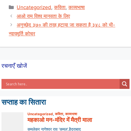
at
c
ar
Categories
Uncategorized
,
कविता
,
काव्यभाषा
s
e
e
आओ राम विश्व मानवता के लिए
A
b
अनुच्छेद ३७० की तरह हटाया जा सकता है ३४८ को भी-
p
o
न्यायमूर्ति कोचर
p
o
k
रचनाएँ खोजें
सप्ताह का सितारा