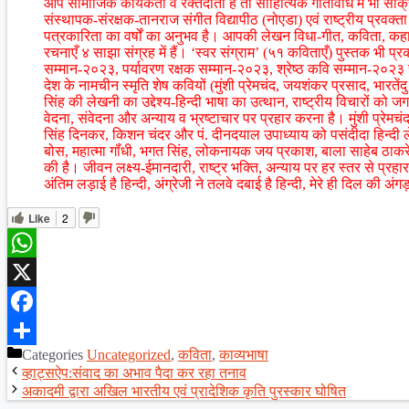
आप सामाजिक कार्यकर्ता व रक्तदाता हैं तो साहित्यिक गतिविधि में भी सक्
संस्थापक-संरक्षक-तानराज संगीत विद्यापीठ (नोएडा) एवं राष्ट्रीय प्रवक्ता
पत्रकारिता का वर्षों का अनुभव है। आपकी लेखन विधा-गीत, कविता, कहानी
रचनाएँ ४ साझा संग्रह में हैं। ‘स्वर संग्राम’ (५१ कविताएँ) पुस्तक भी प्
सम्मान-२०२३, पर्यावरण रक्षक सम्मान-२०२३, श्रेष्ठ कवि सम्मान-२०२३ सह
देश के नामचीन स्मृति शेष कवियों (मुंशी प्रेमचंद, जयशंकर प्रसाद, भारतें
सिंह की लेखनी का उद्देश्य-हिन्दी भाषा का उत्थान, राष्ट्रीय विचारों को ज
वेदना, संवेदना और अन्याय व भ्रष्टाचार पर प्रहार करना है। मुंशी प्रेमचंद
सिंह दिनकर, किशन चंदर और पं. दीनदयाल उपाध्याय को पसंदीदा हिन्दी लेख
बोस, महात्मा गॉंधी, भगत सिंह, लोकनायक जय प्रकाश, बाला साहेब ठाकरे
की है। जीवन लक्ष्य-ईमानदारी, राष्ट्र भक्ति, अन्याय पर हर स्तर से प्रहार 
अंतिम लड़ाई है हिन्दी, अंग्रेजी ने तलवे दबाई है हिन्दी, मेरे ही दिल की अंगड
Like
2
WhatsApp
X
Facebook
Categories
Uncategorized
,
कविता
,
काव्यभाषा
Share
व्हाट्सऐप:संवाद का अभाव पैदा कर रहा तनाव
अकादमी द्वारा अखिल भारतीय एवं प्रादेशिक कृति पुरस्कार घोषित