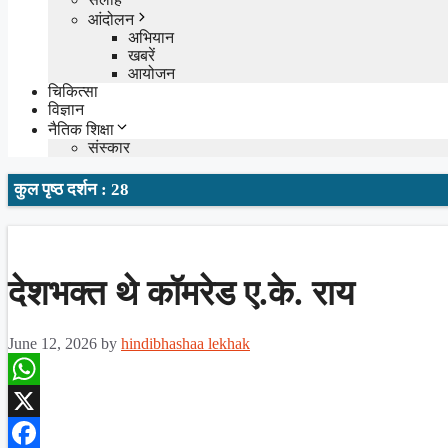
आंदोलन
अभियान
खबरें
आयोजन
चिकित्सा
विज्ञान
नैतिक शिक्षा
संस्कार
कुल पृष्ठ दर्शन : 28
देशभक्त थे कॉमरेड ए.के. राय
June 12, 2026
by
hindibhashaa lekhak
WhatsApp
X