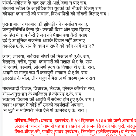
संघर्ष-आंदोलन के बाद एफ.सी.आई. बचा न पाए राय,
बोकारो स्टील के अप्रेंटिसशिप युवकों को नौकरी दिलाए राय
कोयला कामगारों को सम्मान, विस्थापितों को नौकरी दिलाए राय।
पुराना बाजार धनबाद की झोपड़ी को कार्यालय बनाए,
जनप्रतिनिधि कैसा हो? उसकी दिशा और दशा दिखाए
जनहित में काम कैसे ? जन को पैग़ाम क्या कैसे बताए
दर्द है आधुनिक राजनेता आपके विचार नहीं अपनाए
कामरेड ए.के. राय के काम व सपने को कौन आगे बढ़ाए ?
त्याग, तपस्या, सर्वहारा संघर्ष की मिसाल थे ए.के. राय,
बेसहारा, गरीब, गुरबा, कामगारों की मशाल थे ए.के. राय
निःस्वार्थ, परमार्थ, लोकार्थ हृदय के विशाल थे ए.के. राय,
आदमी या मानुष रूप में कलयुगी भगवान् थे ए.के. राय
झारखंड के भाल, तीर धनुष बेमिसाल थे अरुण कुमार राय।
मार्क्सवादी चिंतक, विचारक, लेखक, प्रेरक कॉमरेड राय,
शोध-अनुसंधान के व्यक्तित्व हैं कॉमरेड ए.के. राय,
सर्वहारा विकास की आहुति में सर्वस्व होम हुए ए.के. राय।
काश! धनबाद में कोई तो उनकी कार्यशैली अपनाए,
‘न भूतो न भविष्यते’ नेता ऐसे थे कामरेड ए.के. राय॥
परिचय-
सिंदरी (धनबाद, झारखंड) में १४ दिसम्बर १९६४ को जन्मे आचार्य 
लेखन में ‘चन्दन’ नाम से पहचान रखने वाले संजय सिंह को भोजपुरी, संस्कृत
शिक्षा-बीएस-सी, एमबीए (पावर प्रबंधन), डिप्लोमा (इलेक्ट्रिकल) व नेशनल