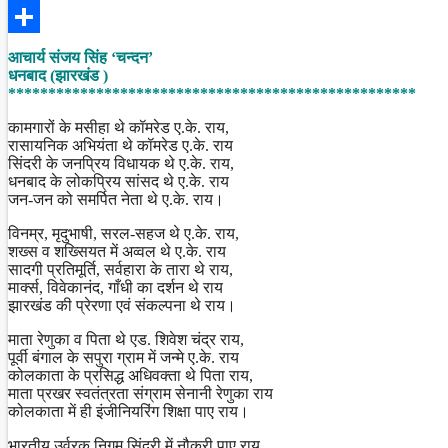
Facebook
Share
आचार्य संजय सिंह ‘चन्दन’
धनबाद (झारखंड )
***************************************************
कामगारों के मसीहा थे कॉमरेड ए.के. राय,
रासायनिक अभियंता थे कॉमरेड ए.के. राय
सिंदरी के जनप्रिय विधायक थे ए.के. राय,
धनबाद के लोकप्रिय सांसद थे ए.के. राय
जन-जन को समर्पित नेता थे ए.के. राय।
विनम्र, मृदुभाषी, सरल-सहज थे ए.के. राय,
शख्स व शख्सियत में अव्वल थे ए.के. राय
सादगी प्रतिमूर्ति, सर्वहारा के तारा थे राय,
मार्क्स, विवेकानंद, गाँधी का दर्शन थे राय
झारखंड की प्रेरणा एवं संकल्पना थे राय।
माता रेणुका व पिता थे एड. शिवेश चंद्र राय,
पूर्वी बंगाल के सपुरा ग्राम में जन्मे ए.के. राय
कोलकाता के प्रसिद्ध अधिवक्ता थे पिता राय,
माता प्रखर स्वतंत्रता संग्राम सेनानी रेणुका राय
कोलकाता में ही इंजीनियरिंग शिक्षा पाए राय।
भारतीय उर्वरक निगम सिंदरी में नौकरी पाए राय,