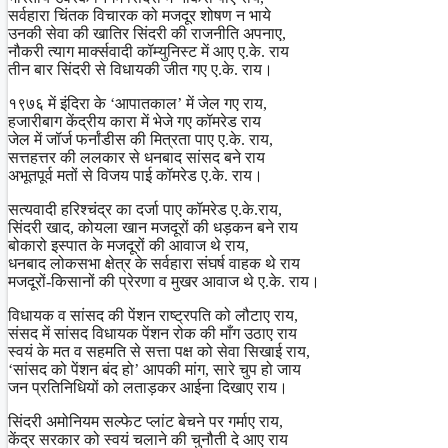
सर्वहारा चिंतक विचारक को मजदूर शोषण न भाये
उनकी सेवा की खातिर सिंदरी की राजनीति अपनाए,
नौकरी त्याग मार्क्सवादी कॉम्युनिस्ट में आए ए.के. राय
तीन बार सिंदरी से विधायकी जीत गए ए.के. राय।
१९७६ में इंदिरा के ‘आपातकाल’ में जेल गए राय,
हजारीबाग केंद्रीय कारा में भेजे गए कॉमरेड राय
जेल में जॉर्ज फर्नांडीस की मित्रता पाए ए.के. राय,
सत्तहत्तर की ललकार से धनबाद सांसद बने राय
अभूतपूर्व मतों से विजय पाई कॉमरेड ए.के. राय।
सत्यवादी हरिश्चंद्र का दर्जा पाए कॉमरेड ए.के.राय,
सिंदरी खाद, कोयला खान मजदूरों की धड़कन बने राय
बोकारो इस्पात के मजदूरों की आवाज थे राय,
धनबाद लोकसभा क्षेत्र के सर्वहारा संघर्ष वाहक थे राय
मजदूरों-किसानों की प्रेरणा व मुखर आवाज थे ए.के. राय।
विधायक व सांसद की पेंशन राष्ट्रपति को लौटाए राय,
संसद में सांसद विधायक पेंशन रोक की माँग उठाए राय
स्वयं के मत व सहमति से सत्ता पक्ष को सेवा सिखाई राय,
‘सांसद को पेंशन बंद हो’ आपकी मांग, सारे चुप हो जाय
जन प्रतिनिधियों को लताड़कर आईना दिखाए राय।
सिंदरी अमोनियम सल्फेट प्लांट बेचने पर गर्माए राय,
केंद्र सरकार को स्वयं चलाने की चुनौती दे आए राय