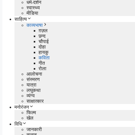
धर्म-दर्शन
स्वास्थ्य
मीडिया
साहित्य
काव्यभाषा
ग़ज़ल
छन्द
चौपाई
दोहा
हायकु
कविता
गीत
रोला
आलोचना
संस्मरण
यात्रा
लघुकथा
व्यंग्य
साक्षात्कार
मनोरंजन
फिल्म
खेल
विधि
जानकारी
सलाह