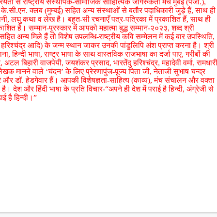
रियता से राष्ट्रीय संस्थापक-सामाजिक साहित्यिक जागरुकता मंच मुंबई (पंजी.),
 के.सी.एन. क्लब (मुम्बई) सहित अन्य संस्थाओं से बतौर पदाधिकारी जुड़े हैं, साथ ही
, लघु कथा व लेख है। बहुत-सी रचनाएँ पत्र-पत्रिका में प्रकाशित हैं, साथ ही
रकाशित है। सम्मान-पुरस्कार में आपको महात्मा बुद्ध सम्मान-२०२३, शब्द श्री
ित अन्य मिले हैं तो विशेष उपलब्धि-राष्ट्रीय कवि सम्मेलन में कई बार उपस्थिति,
दु हरिश्चंद्र आदि) के जन्म स्थान जाकर उनकी पांडुलिपि अंश प्राप्त करना है। श्री
गाना, हिन्दी भाषा, राष्ट्र भाषा के साथ वास्तविक राजभाषा का दर्जा पाए, गरीबों की
, अटल बिहारी वाजपेयी, जयशंकर प्रसाद, भारतेंदु हरिश्चंद्र, महादेवी वर्मा, रामधार
क मानने वाले ‘चंदन’ के लिए प्रेरणापुंज-पूज्य पिता जी, नेताजी सुभाष चन्द्र
 और डॉ. हेडगेवार हैं। आपकी विशेषज्ञता-साहित्य (काव्य), मंच संचालन और वक्ता
है। देश और हिंदी भाषा के प्रति विचार-“अपने ही देश में पराई है हिन्दी, अंग्रेजी से
़ाई है हिन्दी।”