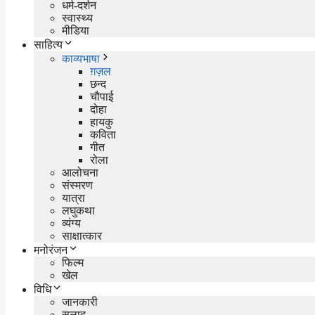
धर्म-दर्शन
स्वास्थ्य
मीडिया
साहित्य
काव्यभाषा
ग़ज़ल
छन्द
चौपाई
दोहा
हायकु
कविता
गीत
रोला
आलोचना
संस्मरण
यात्रा
लघुकथा
व्यंग्य
साक्षात्कार
मनोरंजन
फिल्म
खेल
विधि
जानकारी
सलाह