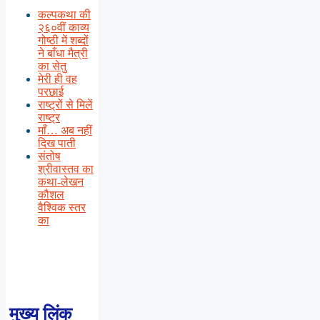
कल्पकथा की
२६०वीं काव्य
गोष्ठी में शब्दों
ने बाँधा मैत्री
का सेतु
मेरी ही वह
परछाई
राष्ट्रों से मिलें
राष्ट्र
माँ… अब नहीं
दिख पाती
संतोष
श्रीवास्तव का
कथा-लेखन
कौशल
वैश्विक स्तर
का
मुख्य लिंक