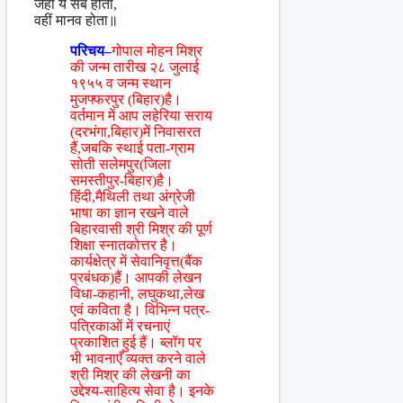
जहाँ ये सब होता,
वहीं मानव होता॥
परिचय–
गोपाल मोहन मिश्र
की जन्म तारीख २८ जुलाई
१९५५ व जन्म स्थान
मुजफ्फरपुर (बिहार)है।
वर्तमान में आप लहेरिया सराय
(दरभंगा,बिहार)में निवासरत
हैं,जबकि स्थाई पता-ग्राम
सोती सलेमपुर(जिला
समस्तीपुर-बिहार)है।
हिंदी,मैथिली तथा अंग्रेजी
भाषा का ज्ञान रखने वाले
बिहारवासी श्री मिश्र की पूर्ण
शिक्षा स्नातकोत्तर है।
कार्यक्षेत्र में सेवानिवृत्त(बैंक
प्रबंधक)हैं। आपकी लेखन
विधा-कहानी, लघुकथा,लेख
एवं कविता है। विभिन्न पत्र-
पत्रिकाओं में रचनाएं
प्रकाशित हुई हैं। ब्लॉग पर
भी भावनाएँ व्यक्त करने वाले
श्री मिश्र की लेखनी का
उद्देश्य-साहित्य सेवा है। इनके