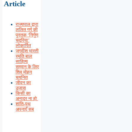
Article
राज्यपाल द्वारा
ललित गर्ग की
पुस्तक ‘निर्गुण
चदरिया’
लोकार्पित
जगदीश भारती
स्मृति बाल
साहित्य
सम्मान के लिए
शिव मोहन
चयनित
जीवन का
उजास
किसी का
अनादर ना हो
शांति-पथ
अपनाएँ सब