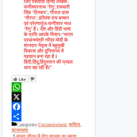
लिए पसंदीदा हिन्दी लेखक-
फणीश्वरनाथ ‘रेणु’,रामधारी
सिंह ‘दिनकर’, गोपाल दास
‘नीरज’, हरिवंश राय बच्चन
एवं प्रेरणापुंज-फणीश्वर नाथ
‘रेणु’ हैं। देश और हिंदी भाषा
के प्रति आपके विचार-“भारत
प्रधानमंत्री नरेंद्र मोदी के
शानदार नेतृत्व में बहुमुखी
विकास और दुनियाभर में
पहचान बना रहा है I
हिंदी,हिंदू,हिंदुस्तान की प्रबल
धारा बह रही हैI”
Like
WhatsApp
X
Facebook
Categories
Uncategorized
,
कविता
,
Share
काव्यभाषा
मानव जीवन में योग साधना का महत्व