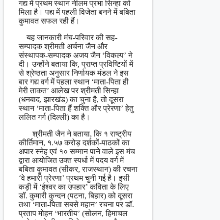
गद्य में प्रथम स्थान नीलम प्रभा सिन्हा को
मिला है। पद्य में पहली विजेता बनने में बबिता
कुमावत सफल रही हैं।
यह जानकारी मंच-परिवार की सह-
सम्पादक श्रीमती अर्चना जैन और
संस्थापक-सम्पादक अजय जैन ‘विकल्प’ ने
दी। उन्होंने बताया कि, प्राप्त प्रविष्टियों में
से श्रेष्ठता अनुसार निर्णायक मंडल ने इस
बार गद्य वर्ग में पहला स्थान ‘माता-पिता ही
मेरी ताकत’ आलेख पर श्रीमती सिन्हा
(धनबाद, झारखंड) का चुना है, तो दूसरा
स्थान ‘माता-पिता हैं शक्ति और प्रेरणा’ हेतु
ललित गर्ग (दिल्ली) का है।
श्रीमती जैन ने बताया, कि १ राष्ट्रीय
कीर्तिमान, १.५७ करोड़ दर्शकों-पाठकों का
अपार स्नेह एवं १० सम्मान पाने वाले इस मंच
द्वारा आयोजित उक्त स्पर्धा में पदय वर्ग में
बबिता कुमावत (सीकर, राजस्थान) की रचना
‘वे हमारी प्रेरणा’ प्रथम चुनी गई है। इसी
कड़ी में ‘ईश्वर का उपहार’ कविता के लिए
डॉ. कुमारी कुन्दन (पटना, बिहार) को दूसरा
तथा ‘माता-पिता सबसे महान’ रचना पर डॉ.
प्रताप मोहन ‘भारतीय’ (सोलन, हिमाचल