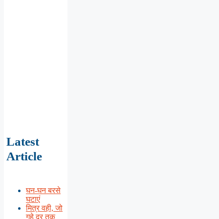
Latest
Article
घन-घन बरसे
घटाएं
मित्र वही, जो
गहे दूर तक