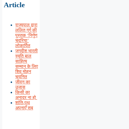
Article
राज्यपाल द्वारा
ललित गर्ग की
पुस्तक ‘निर्गुण
चदरिया’
लोकार्पित
जगदीश भारती
स्मृति बाल
साहित्य
सम्मान के लिए
शिव मोहन
चयनित
जीवन का
उजास
किसी का
अनादर ना हो
शांति-पथ
अपनाएँ सब