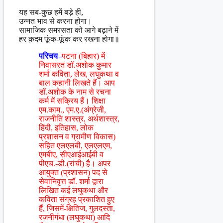
यह सब-कुछ हमें बड़े ही,
उन्नत भाव से करना होगा।
सामाजिक समरसता को आगे बढ़ाने में
हर क़दम फूंक-फूंक कर रखना होगा॥
परिचय–
पटना (बिहार) में
निवासरत डॉ.अशोक कुमार
शर्मा कविता, लेख, लघुकथा व
बाल कहानी लिखते हैं। आप
डॉ.अशोक के नाम से रचना
कर्म में सक्रिय हैं। शिक्षा
एम.काम., एम.ए.(अंग्रेजी,
राजनीति शास्त्र, अर्थशास्त्र,
हिंदी, इतिहास, लोक
प्रशासन व ग्रामीण विकास)
सहित एलएलबी, एलएलएम,
एमबीए, सीएआईआईबी व
पीएच.-डी.(रांची) है। अपर
आयुक्त (प्रशासन) पद से
सेवानिवृत्त डॉ. शर्मा द्वारा
लिखित कई लघुकथा और
कविता संग्रह प्रकाशित हुए
हैं, जिसमें-क्षितिज, गुलदस्ता,
रजनीगंधा (लघुकथा) आदि