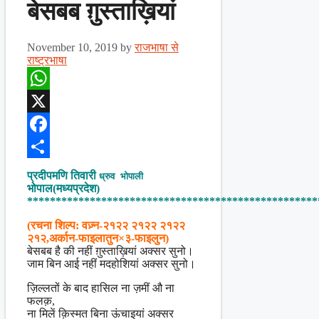
बेसबब ग़ुस्ताख़ियां
November 10, 2019
by
राजभाषा से
राष्ट्रभाषा
WhatsApp
X
Facebook
Share
प्रदीपमणि तिवारी
ध्रुव भोपाली
भोपाल(मध्यप्रदेश)
***************************************************
(रचना शिल्प: वज़्न-२१२२ २१२२ २१२२
२१२,अर्कान-फाइलातुन×३-फाइलुन)
बेसबब है की नहीं ग़ुस्ताख़ियां अक्सर सुनो।
जाम बिन आई नहीं मदहोशियां अक्सर सुनो।
ज़िल्लतों के बाद हासिल ना ज़मीं औ ना
फलक़,
ना मिलें क़िस्मत बिना ऊंचाइयां अक्सर