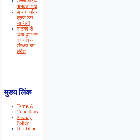
सच्चा वादा-
मानवता-पथ
हाथ में चाँद-
सूरज उगा
साथियों
नाटकों से
दिया देशप्रेम
व पर्यावरण
संरक्षण का
संदेश
मुख्य लिंक
Terms &
Conditions
Privacy
Policy
Disclaimer