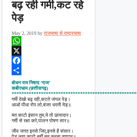
बढ़ रही गर्मी,कट रहे
पेड़
May 2, 2019
by
राजभाषा से राष्ट्रभाषा
WhatsApp
X
Facebook
Share
बोधन राम निषाद ‘राज’
कबीरधाम (छत्तीसगढ़)
***************************************************
गर्मी देखो बढ़ रही,कटते जंगल पेड़।
आओ पौधा रोप लो,बंजर धरती मेड़॥
मत काटो इंसान तुम,ये तो छायादार।
गर्मी से रक्षा करे,पालन पोषण सार॥
जीव जगत इनसे जिए,इनसे है संसार।
पेड़ लगा काटो नहीं,मत करना व्यापार॥