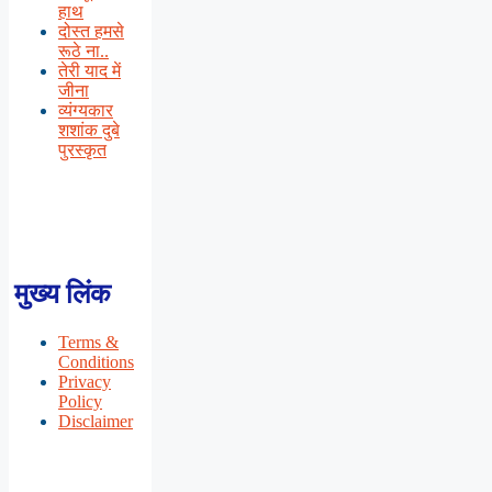
हाथ
दोस्त हमसे
रूठे ना..
तेरी याद में
जीना
व्यंग्यकार
शशांक दुबे
पुरस्कृत
मुख्य लिंक
Terms &
Conditions
Privacy
Policy
Disclaimer