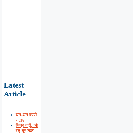
Latest
Article
घन-घन बरसे
घटाएं
मित्र वही, जो
गहे दूर तक