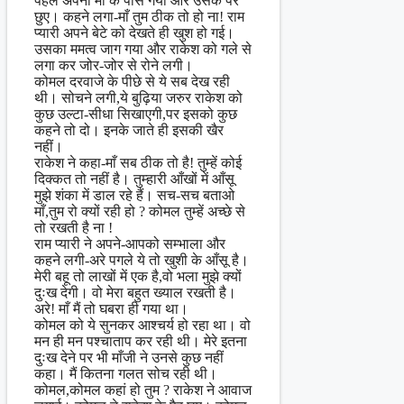
पहले अपनी माँ के पास गया और उसके पैर
छुए। कहने लगा-माँ तुम ठीक तो हो ना! राम
प्यारी अपने बेटे को देखते ही खुश हो गई।
उसका ममत्व जाग गया और राकेश को गले से
लगा कर जोर-जोर से रोने लगी।
कोमल दरवाजे के पीछे से ये सब देख रही
थी। सोचने लगी,ये बुढ़िया जरुर राकेश को
कुछ उल्टा-सीधा सिखाएगी,पर इसको कुछ
कहने तो दो। इनके जाते ही इसकी खैर
नहीं।
राकेश ने कहा-माँ सब ठीक तो है! तुम्हें कोई
दिक्कत तो नहीं है। तुम्हारी आँखों में आँसू
मुझे शंका में डाल रहे हैं। सच-सच बताओ
माँ,तुम रो क्यों रही हो ? कोमल तुम्हें अच्छे से
तो रखती है ना !
राम प्यारी ने अपने-आपको सम्भाला और
कहने लगी-अरे पगले ये तो खुशी के आँसू है।
मेरी बहू तो लाखों में एक है,वो भला मुझे क्यों
दुःख देगी। वो मेरा बहुत ख्याल रखती है।
अरे! माँ मैं तो घबरा ही गया था।
कोमल को ये सुनकर आश्चर्य हो रहा था। वो
मन ही मन पश्चाताप कर रही थी। मेरे इतना
दुःख देने पर भी माँजी ने उनसे कुछ नहीं
कहा। मैं कितना गलत सोच रही थी।
कोमल,कोमल कहां हो तुम ? राकेश ने आवाज