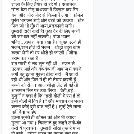
शाला के लिए तैयार हो रहे थे। अचानक
छोटा बेटा मोनू बाथरूम में फिसल कर गिर
गया और जोर-जोर से चिल्लाने लगा। कोमल
तुरंत भागकर आई और बच्चे को उठाया। और
फिर जो भी मुँह में आया,बड़बड़ाने लगी।
तुम्हारी दादी कहाँ है! कुछ देर के लिए बच्चों
को सम्भाल नहीं सकती। रोज भजन…
भक्ति…तमाशा बना रखा है। सुबह उठते ही
भजन,शाम होते ही भजन। थोड़ा बहुत काम
करवा लेगी तो मर थोड़े ही जाएगी। जीना
हराम कर रखा है।
राम प्यारी ये सब सुन रही थी। भजन से
उठकर आई और कंपकंपाती आवाज में कहने
लगी-बहू इतना गुस्सा ठीक नहीं। मैं आ ही
रही थी और फिर मैं ही तो तैयार करती हूँ
बच्चों को रोज। आज थोड़ा लेट हो गई तो
आसमान सिर पर उठा लिया। बेटी,बड़े-
बुजुर्गों ने कहा है कि “इसी बोली में रस है तो
इसी बोली में विष है।” और भगवान का भजन
करना कोई बुरी बात नहीं है। तुम्हें ऐसे ताना
नहीं देना चाहिए।
इतना सुनते ही कोमल को और भी ज्यादा
गुस्सा आ गया। चिल्लाते हुए कहने लगी-बंद
करो ये प्रवचन। तुम्हारी सीख तुम्हारे पास
ही रखो। हमेशा भजन का बहाना बना कर