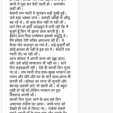
कमरे में घुस कर बैठी रहती हो। कामचोर
कहीं की।
बेचारी राम प्यारी ये सुनकर बड़ी दुखी हुई।
उसे बड़ा धक्का लगा। उसकी आँखों से आँसू
बह रहे थे। वो कुछ बोल नहीं पा रही थी।
सारे दिन वो इसी उधेड़बुन में लगी रही कि मैं
बुजुर्ग हूँ,फिर भी इतना काम करती हूँ। हे
ईश्वर,परम पिता परमेश्वर इसको सद्बुद्धि दे।
मैंने हमेशा तेरी भक्ति आराधना की है। ये
कैसा घोर कलयुग आ गया है। बड़े-बुजुर्गों की
कोई इज्जत ही नहीं है इस घर में। बेचारी राम
प्यारी रोए जा रही थी।
आज कोमल ने अपनी सास को खूब डांटा,
और उसे कोई पश्चाताप भी नहीं था। सारे
दिन बड़बड़ाती रही। ऐसे ही काफी दिन गुजर
गए थे। राम प्यारी रोज शाम-सुबह भगवान का
भजन और धीरे-धीरे घर के सारे काम-काज भी
करती थी।कोमल का ताना भी सुनती और
बेवजह उसकी डांट भी खाती थी। वो बहुत
दुखी हो गई थी,लेकिन भगवान पर पूरा
विश्वास करती थी।
काफी दिन गुजर जाने के बाद एक दिन
अचानक राकेश घर आया। बच्चे पापा को
देखते ही गले से लिपट गए। राकेश सबसे