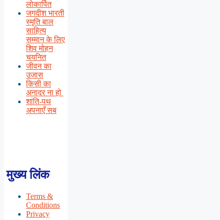
लोकार्पित
जगदीश भारती
स्मृति बाल
साहित्य
सम्मान के लिए
शिव मोहन
चयनित
जीवन का
उजास
किसी का
अनादर ना हो
शांति-पथ
अपनाएँ सब
मुख्य लिंक
Terms &
Conditions
Privacy