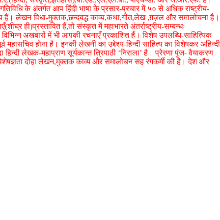
गतिविधि के अंतर्गत आप हिंंदी भाषा के प्रसार-प्रचार में ५० से अधिक राष्ट्रीय-
िय हैं। लेखन विधा-मुक्तक,छन्दबद्ध काव्य,कथा,गीत,लेख ,ग़ज़ल और समालोचना है।
शीघ्र ही)प्रस्तावित हैं,तो संस्कृत में महाभारते अंतर्राष्ट्रीय-सम्बन्धः
 विभिन्न अखबारों में भी आपकी रचनाएँ प्रकाशित हैं। विशेष उपलब्धि-साहित्यिक
व महासचिव होना है। इनकी लेखनी का उद्देश्य-हिन्दी साहित्य का विशेषकर अहिन्दी
 हिन्दी लेखक-महाप्राण सूर्यकान्त त्रिपाठी ‘निराला’ है। प्रेरणा पुंज- वैयाकरण
ेषज्ञता दोहा लेखन,मुक्तक काव्य और समालोचन सह रंगकर्मी की है। देश और