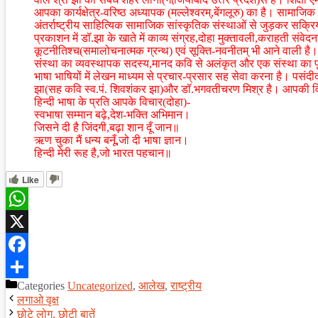
आपका कार्यक्षेत्र-वरिष्ठ अध्यापक (मल्लेश्वरम्,बेंगलूरु) का है। सामाजिक 
अंतर्राष्ट्रीय साहित्यिक सामाजिक सांस्कृतिक संस्थाओं से जुड़कर सक्र
प्रकाशन में डॉ.झा के खाते में काव्य संग्रह,दोहा मुक्तावली,कराहती संवेदनाएँ(
कूटनीतिश्च(समालोचनात्मक ग्रन्थ) एवं सूक्ति-नवनीतम् भी आने वाली है।
संस्था का व्यवस्थापक सदस्य,मानद कवि से अलंकृत और एक संस्था का पूर्
भाषा भाषियों में लेखन माध्यम से प्रचार-प्रसार सह सेवा करना है। पसंदीदा
झा(सह कवि स्व.पं. शिवशंकर झा)और डॉ.भगवतीचरण मिश्र है। आपकी विश
हिन्दी भाषा के प्रति आपके विचार(दोहा)-
स्वभाषा सम्मान बढ़े,देश-भक्ति अभिमान।
जिसने दी है जिंदगी,बढ़ा शान दूँ जान॥
ऋण चुका मैं धन्य बनूँ,जो दी भाषा ज्ञान।
हिन्दी मेरी रूह है,जो भारत पहचान॥
Like
WhatsApp
X
Facebook
Categories
Uncategorized
,
आलेख
,
राष्ट्रीय
Share
लगाओ वृक्ष
छोटे लोग, छोटी बातें