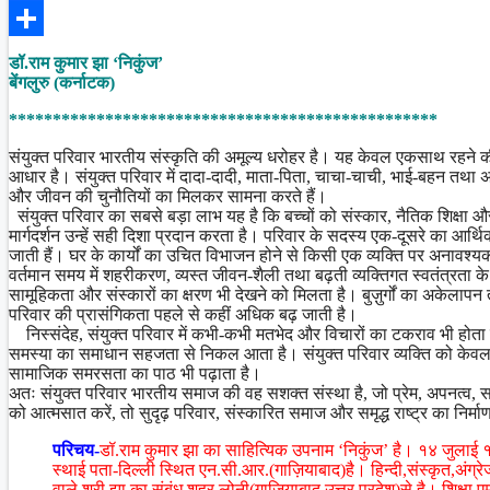
Facebook
Share
डॉ.राम कुमार झा ‘निकुंज’
बेंगलुरु (कर्नाटक)
*************************************************
संयुक्त परिवार भारतीय संस्कृति की अमूल्य धरोहर है। यह केवल एकसाथ रहने की व
आधार है। संयुक्त परिवार में दादा-दादी, माता-पिता, चाचा-चाची, भाई-बहन तथा अन
और जीवन की चुनौतियों का मिलकर सामना करते हैं।
संयुक्त परिवार का सबसे बड़ा लाभ यह है कि बच्चों को संस्कार, नैतिक शिक्षा और 
मार्गदर्शन उन्हें सही दिशा प्रदान करता है। परिवार के सदस्य एक-दूसरे का आ
जाती हैं। घर के कार्यों का उचित विभाजन होने से किसी एक व्यक्ति पर अनावश्य
वर्तमान समय में शहरीकरण, व्यस्त जीवन-शैली तथा बढ़ती व्यक्तिगत स्वतंत्रता
सामूहिकता और संस्कारों का क्षरण भी देखने को मिलता है। बुज़ुर्गों का अकेलापन त
परिवार की प्रासंगिकता पहले से कहीं अधिक बढ़ जाती है।
निस्संदेह, संयुक्त परिवार में कभी-कभी मतभेद और विचारों का टकराव भी होता है
समस्या का समाधान सहजता से निकल आता है। संयुक्त परिवार व्यक्ति को केवल सु
सामाजिक समरसता का पाठ भी पढ़ाता है।
अतः संयुक्त परिवार भारतीय समाज की वह सशक्त संस्था है, जो प्रेम, अपनत्व, 
को आत्मसात करें, तो सुदृढ़ परिवार, संस्कारित समाज और समृद्ध राष्ट्र का निर्म
परिचय-
डॉ.राम कुमार झा का साहित्यिक उपनाम ‘निकुंज’ है। १४ जुलाई १९६
स्थाई पता-दिल्ली स्थित एन.सी.आर.(गाज़ियाबाद)है। हिन्दी,संस्कृत,अंग्र
वाले श्री झा का संबंध शहर लोनी(गाजि़याबाद उत्तर प्रदेश)से है। शिक्षा