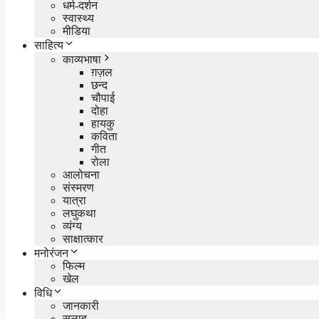
धर्म-दर्शन
स्वास्थ्य
मीडिया
साहित्य
काव्यभाषा
ग़ज़ल
छन्द
चौपाई
दोहा
हायकु
कविता
गीत
रोला
आलोचना
संस्मरण
यात्रा
लघुकथा
व्यंग्य
साक्षात्कार
मनोरंजन
फिल्म
खेल
विधि
जानकारी
सलाह