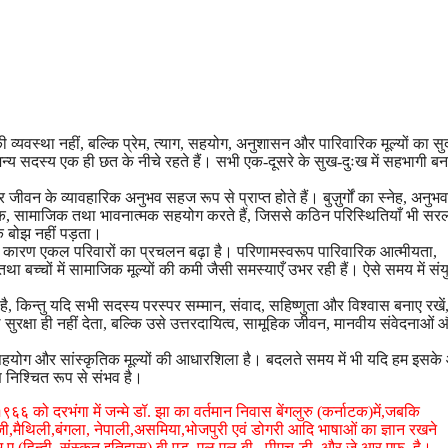
्यवस्था नहीं, बल्कि प्रेम, त्याग, सहयोग, अनुशासन और पारिवारिक मूल्यों का सुद
्य सदस्य एक ही छत के नीचे रहते हैं। सभी एक-दूसरे के सुख-दुःख में सहभागी बनते
जीवन के व्यावहारिक अनुभव सहज रूप से प्राप्त होते हैं। बुज़ुर्गों का स्नेह, अनु
र्थिक, सामाजिक तथा भावनात्मक सहयोग करते हैं, जिससे कठिन परिस्थितियाँ भी सर
क बोझ नहीं पड़ता।
 के कारण एकल परिवारों का प्रचलन बढ़ा है। परिणामस्वरूप पारिवारिक आत्मीयता,
था बच्चों में सामाजिक मूल्यों की कमी जैसी समस्याएँ उभर रही हैं। ऐसे समय में संय
, किन्तु यदि सभी सदस्य परस्पर सम्मान, संवाद, सहिष्णुता और विश्वास बनाए रखें
रक्षा ही नहीं देता, बल्कि उसे उत्तरदायित्व, सामूहिक जीवन, मानवीय संवेदनाओं 
सहयोग और सांस्कृतिक मूल्यों की आधारशिला है। बदलते समय में भी यदि हम इसके आ
ाण निश्चित रूप से संभव है।
६ को दरभंगा में जन्मे डॉ. झा का वर्तमान निवास बेंगलुरु (कर्नाटक)में,जबकि
ेजी,मैथिली,बंगला, नेपाली,असमिया,भोजपुरी एवं डोगरी आदि भाषाओं का ज्ञान रखने
 एम.ए.(हिन्दी, संस्कृत,इतिहास),बी.एड.,एल.एल.बी., पीएच-डी. और जे.आर.एफ. है।