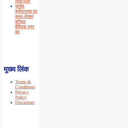
दिख पाती
संतोष
श्रीवास्तव का
कथा-लेखन
कौशल
वैश्विक स्तर
का
मुख्य लिंक
Terms &
Conditions
Privacy
Policy
Disclaimer