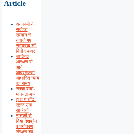
Article
अकादमी के
सर्वोच्च
सम्मान से
नवाजे गए
सम्पादक डॉ.
विनोद बब्बर
जातिगत
आरक्षण से
आगे
आवश्यकता
आधारित न्याय
का समय
सच्चा वादा-
मानवता-पथ
हाथ में चाँद-
सूरज उगा
साथियों
नाटकों से
दिया देशप्रेम
व पर्यावरण
संरक्षण का