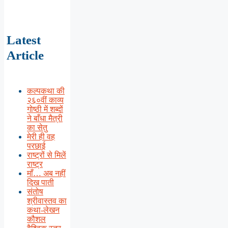
Latest
Article
कल्पकथा की
२६०वीं काव्य
गोष्ठी में शब्दों
ने बाँधा मैत्री
का सेतु
मेरी ही वह
परछाई
राष्ट्रों से मिलें
राष्ट्र
माँ… अब नहीं
दिख पाती
संतोष
श्रीवास्तव का
कथा-लेखन
कौशल