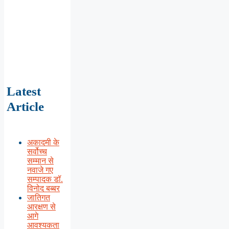
Latest
Article
अकादमी के
सर्वोच्च
सम्मान से
नवाजे गए
सम्पादक डॉ.
विनोद बब्बर
जातिगत
आरक्षण से
आगे
आवश्यकता