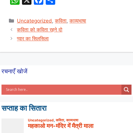
h
a
h
at
c
ar
Categories
Uncategorized
,
कविता
,
काव्यभाषा
s
e
e
कविता को कविता रहने दो
A
b
प्यार का सिलसिला
p
o
p
o
k
रचनाएँ खोजें
सप्ताह का सितारा