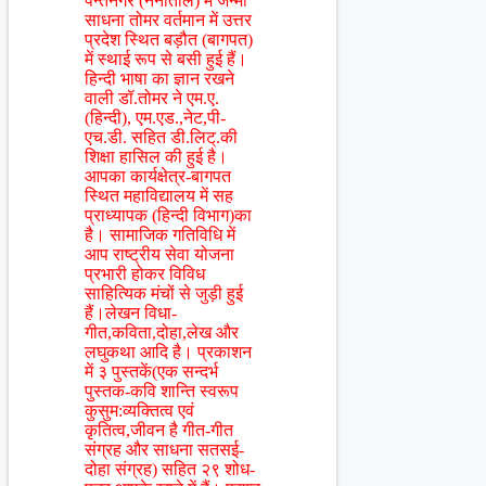
पन्तनगर (नैनीताल) में जन्मीं
साधना तोमर वर्तमान में उत्तर
प्रदेश स्थित बड़ौत (बागपत)
में स्थाई रूप से बसी हुई हैं।
हिन्दी भाषा का ज्ञान रखने
वाली डॉ.तोमर ने एम.ए.
(हिन्दी), एम.एड.,नेट,पी-
एच.डी. सहित डी.लिट्.की
शिक्षा हासिल की हुई है।
आपका कार्यक्षेत्र-बागपत
स्थित महाविद्यालय में सह
प्राध्यापक (हिन्दी विभाग)का
है। सामाजिक गतिविधि में
आप राष्ट्रीय सेवा योजना
प्रभारी होकर विविध
साहित्यिक मंचों से जुड़ी हुई
हैं।लेखन विधा-
गीत,कविता,दोहा,लेख और
लघुकथा आदि है। प्रकाशन
में ३ पुस्तकें(एक सन्दर्भ
पुस्तक-कवि शान्ति स्वरूप
कुसुम:व्यक्तित्व एवं
कृतित्व,जीवन है गीत-गीत
संग्रह और साधना सतसई-
दोहा संग्रह) सहित २९ शोध-