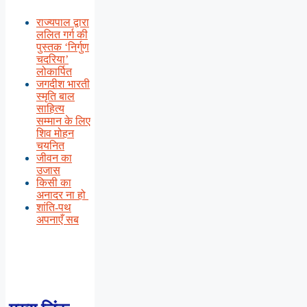
राज्यपाल द्वारा
ललित गर्ग की
पुस्तक ‘निर्गुण
चदरिया’
लोकार्पित
जगदीश भारती
स्मृति बाल
साहित्य
सम्मान के लिए
शिव मोहन
चयनित
जीवन का
उजास
किसी का
अनादर ना हो
शांति-पथ
अपनाएँ सब