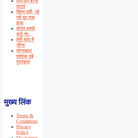
घन-घन बरसे
घटाएं
मित्र वही, जो
गहे दूर तक
हाथ
दोस्त हमसे
रूठे ना..
तेरी याद में
जीना
व्यंग्यकार
शशांक दुबे
पुरस्कृत
मुख्य लिंक
Terms &
Conditions
Privacy
Policy
Disclaimer