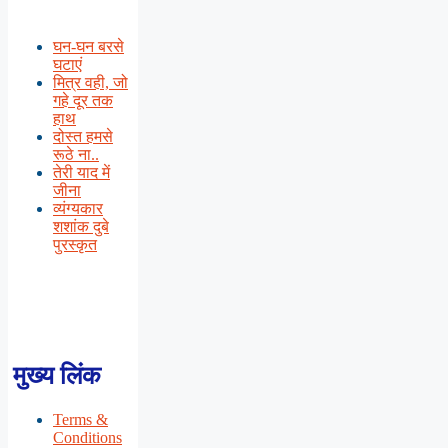
घन-घन बरसे
घटाएं
मित्र वही, जो
गहे दूर तक
हाथ
दोस्त हमसे
रूठे ना..
तेरी याद में
जीना
व्यंग्यकार
शशांक दुबे
पुरस्कृत
मुख्य लिंक
Terms &
Conditions