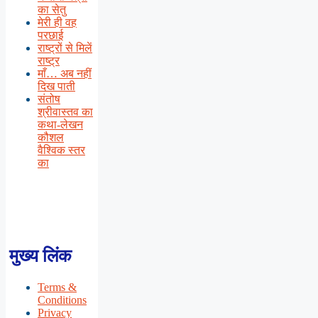
का सेतु
मेरी ही वह
परछाई
राष्ट्रों से मिलें
राष्ट्र
माँ… अब नहीं
दिख पाती
संतोष
श्रीवास्तव का
कथा-लेखन
कौशल
वैश्विक स्तर
का
मुख्य लिंक
Terms &
Conditions
Privacy