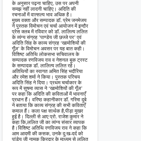
के अनुसार पढ़ना चाहिए, उस पर अपनी
समझ नहीं लादनी चाहिए। अदिति की
रचनाओं में वात्सल्य भाव अधिक है।
मुख्य वक्ता और सम्पादक डॉ. प्रेम जनमेजय
ने पुस्तक विमोचन एवं चर्चा आयोजन में इन्दौर
प्रेस क्लब में रविवार को डॉ. लालित्य ललित
के व्यंग्य संग्रह ’पाण्डेय जी छज्जे पर’ एवं
अदिति सिंह के काव्य संग्रह ‘खामोशियों की
गूँज’ के विमोचन अवसर पर यह बात कही।
विशिष्ट अतिथि लोकसभा सचिवालय के
सम्पादक रणविजय राव व नेशनल बुक ट्रस्ट
के सम्पादक डॉ. लालित्य ललित रहे।
अतिथियों का स्वागत अमित सिंह भदौरिया
और रमेश शर्मा ने किया। पुस्तक परिचय
अदिति सिंह ने दिया। प्रथम चर्चाकार के
रूप में सुषमा व्यास ने ‘खामोशियों की गूँज’
पर कहा कि अदिति की कविताओं में भावनाएँ
प्रधान हैं। वरिष्ठ कहानीकार डॉ. गरिमा दुबे
ने बताया कि काव्य संग्रह की सभी कविताएँ
कमाल हैं। कला पक्ष सार्थक है,पीड़ा मुखर
हुई है। दिल्ली से आए प्रो. राजेश कुमार ने
कहा कि,ललित जी का व्यंग्य संसार व्यापक
है।विशिष्ट अतिथि रणविजय राव ने कहा कि
आम आदमी की कसक, उनके दु:ख-दर्द को
पांडेय जी नामक किरदार के माध्यम से ललित