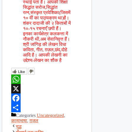
स्थाई पता है। आपकी शिक्षा
सिद्धांत सरोज,सिद्धांत
रत्न,संस्कृत प्रवेशिका(जिसमें
१० वीं का पाठ्यक्रम था)है।
शंकर दादाजी की २ किताबों में
१०-१५ रचनाएँ छपी हैं।
इनका कार्यक्षेत्र कलकत्ता में
नौकरी थी,अब सेवानिवृत्त हैं।
श्री जांगिड़ की लेखन विधा
कविता, गीत, ग़ज़ल,छंद,दोहे
आदि है। आपकी लेखनी का
उद्देश्य-लेखन का शौक है
Like
WhatsApp
X
Facebook
Categories
Uncategorized
,
Share
काव्यभाषा
,
ग़ज़ल
युद्ध