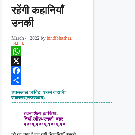
रहेंगी कहानियाँ
उनकी
March 4, 2022
by
hindibhashaa
lekhak
WhatsApp
X
Facebook
Share
शंकरलाल जांगिड़ ‘शंकर दादाजी’
रावतसर(राजस्थान)
******************************************
रचनाशिल्प:क़ाफ़िया-
नियाँ,रदीफ़-उनकी बहर
२२१२,२२१२,१२१२,२२
जो जा चुके हैं बच गयी निशानियाँ उनकी,