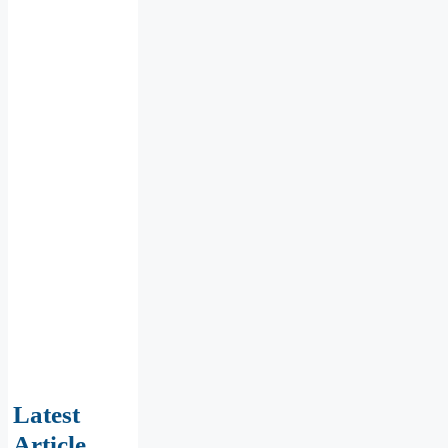
Latest
Article