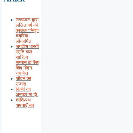
राज्यपाल द्वारा
ललित गर्ग की
पुस्तक ‘निर्गुण
चदरिया’
लोकार्पित
जगदीश भारती
स्मृति बाल
साहित्य
सम्मान के लिए
शिव मोहन
चयनित
जीवन का
उजास
किसी का
अनादर ना हो
शांति-पथ
अपनाएँ सब