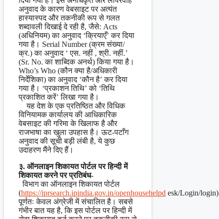
दिया गया है। इस अनधिकृत और लापरवाह
अनुवाद के कारण वेबसाइट पर अत्यंत
हास्यास्पद और तकनीकी रूप से गलत
शब्दावली दिखाई दे रही है, जैसे: Acts
(अधिनियम) का अनुवाद ‘क्रियाएँ’ कर दिया
गया है। Serial Number (क्रम संख्या/
क्र.) का अनुवाद ‘ एस. नहीं , श्री. नहीं.’
(Sr. No. का शाब्दिक अनर्थ) किया गया है।
Who’s Who (कौन क्या है/अधिकारी
निर्देशिका) का अनुवाद ‘कौन है’ कर दिया
गया है। ‘प्रकाशन तिथि’ को ‘तिथि
प्रकाशित करें’ लिखा गया है।
यह देश के एक प्रतिष्ठित और विधिक
विनियामक कार्यालय की आधिकारिक
वेबसाइट की गरिमा के खिलाफ है और
राजभाषा का खुला उपहास है। ऊट-पटाँग
अनुवाद की सूची बड़ी लंबी है, ये कुछ
उदाहरण मैंने दिए हैं।
३. ऑनलाइन शिकायत पोर्टल पर हिन्दी में
शिकायत करने पर प्रतिबंध-
विभाग का ऑनलाइन शिकायत पोर्टल
(
https://iprsearch.ip
india.gov.in/openhousehelpd
esk/Login/login)
पूर्णतः केवल अंग्रेजी में संचालित है। सबसे
गंभीर बात यह है, कि इस पोर्टल पर हिन्दी में