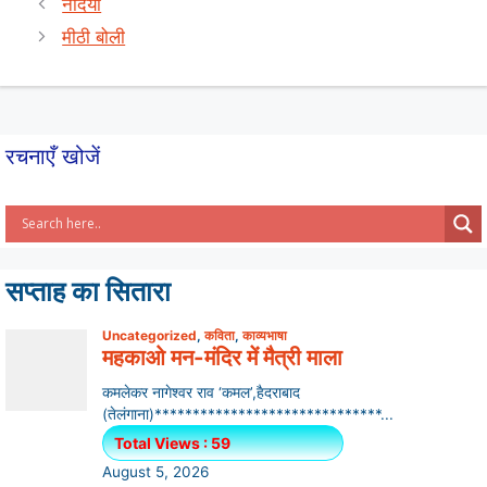
नदियाँ
A
b
मीठी बोली
p
o
p
o
k
रचनाएँ खोजें
सप्ताह का सितारा