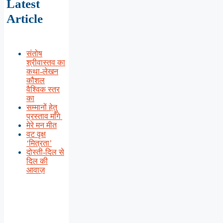
Latest
Article
संतोष
श्रीवास्तव का
कथा-लेखन
कौशल
वैश्विक स्तर
का
सम्मानों हेतु
प्रस्ताव माँगे
मेरे मन मीत
वट वृक्ष
‘मित्रता’
दोस्ती-दिल से
दिल की
आवाज़