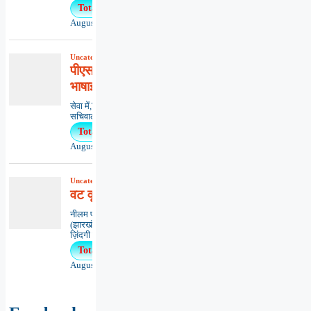
Total Views : 11
August 3, 2026
Uncategorized
,
आलेख
,
राष्ट्रीय
पीएसपी प्रभाग द्वारा भर्तियों में
भाषाई भेदभाव के विरुद्ध याचिका
सेवा में,विदेश मंत्रालय,दक्षिण ब्लॉक, केंद्रीय
सचिवालय,नई दिल्ली - ११००११ व...
Total Views : 9
August 3, 2026
Uncategorized
,
कविता
,
काव्यभाषा
वट वृक्ष ‘मित्रता’
नीलम प्रभा सिन्हाधनबाद
(झारखंड)*********************************
ज़िंदगी का...
Total Views : 9
August 5, 2026