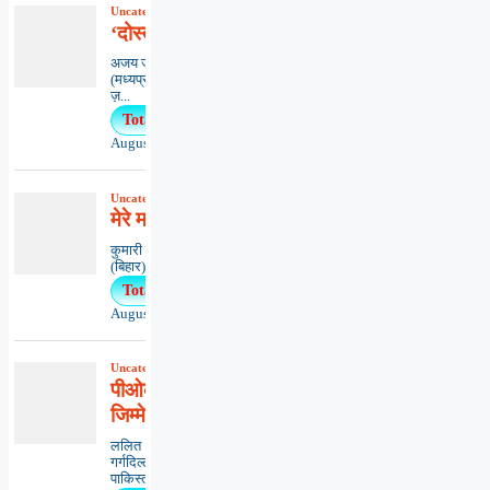
Uncategorized
,
काव्यभाषा
‘दोस्ती’ विश्वास
अजय जैन ‘विकल्प’इंदौर
(मध्यप्रदेश)**************************************
ज़...
Total Views : 22
August 2, 2026
Uncategorized
,
कविता
,
काव्यभाषा
मेरे मन मीत
कुमारी ऋतंभरामुजफ्फरपुर
(बिहार)********************************************..
Total Views : 18
August 5, 2026
Uncategorized
,
आलेख
,
राष्ट्रीय
पीओके की पुकार और दुनिया की
जिम्मेदारी
ललित
गर्गदिल्ली*******************************
पाकिस्तान अधिकृत कश्मीर (पीओ...