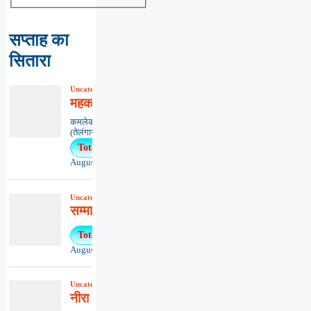
सप्ताह का
सितारा
Uncategorized
,
कविता
,
काव्यभाषा
महकाओ मन-मंदिर में मैत्री माला
कमलेकर नागेश्वर राव ‘कमल’,हैदराबाद
(तेलंगाना)******************************...
Total Views : 59
August 5, 2026
Uncategorized
,
खबरें
,
समाचार
सम्मानों हेतु प्रस्ताव माँगे
Total Views : 30
August 5, 2026
Uncategorized
,
कविता
,
काव्यभाषा
नीरा आर्य – तेरे रूप अनेक