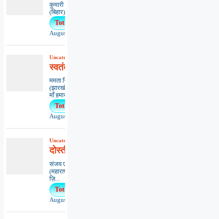
कुमारी ऋतंभरामुजफ्फरपुर
(बिहार)********************************************..
Total Views : 27
August 3, 2026
Uncategorized
,
कविता
,
काव्यभाषा
स्वतंत्रता पुकारती
ममता सिंहधनबाद
(झारखंड)*************************************
माँ हमारी भारत...
Total Views : 26
August 3, 2026
Uncategorized
,
कविता
,
काव्यभाषा
दोस्ती-दिल से दिल की आवाज़
संजय एम. वासनिकमुम्बई
(महाराष्ट्र)*************************************
ज़ि...
Total Views : 25
August 5, 2026