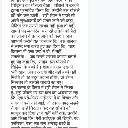
किनारे एक वृक्ष पर बया (एक प्रकार की
चिड़िया) का घोंसला देखा। घोंसले ने उनको
इतना प्रभावित किया कि, उन्होंने उस घोंसले
की मांग कर डाली। श्री शेषन ने पहले तो
अपने सुरक्षाकर्मी को उतार लाने को कहा,
लेकिन जब उससे सम्भव नहीं हुआ तो वहीं
सामने भेड़-बकरियां चरा रहे लड़के को पैसे
का लालच दे उतार लाने को कहा। आप
आश्चर्य करोगे यह जानकर कि, उस बालक
ने स्पष्ट मना करते हुए कह दिया कि, ‘आप
कितना भी पैसा क्यों न दो, मैं नहीं
उतारूंगा।’ जब उसने उसका कारण बताते
हुए यह कहा कि, ‘साहब, इस घोंसले में
चिड़िया के बच्चे हैं। शाम को जब उसकी
‘माँ’ खाना लेकर आएगी और यहाँ बच्चे नहीं
मिलेंगे तो वह बहुत उदास होगी’, तो शेषन
निरूत्तर हो उसको ताकते रह गए।
इस घटना के विषय में श्री शेषन ने लिखा
है-‘मुझे जीवन भर इस बात का अफ़सोस रहा
कि, एक पढ़े-लिखे आईएएस में वो विचार और
भावनाएं क्यों नहीं आईं, जो एक अनपढ़ लड़के
ने बता उन्हें निरूत्तर कर यह सोचने को
मजबूर कर दिया ?’ वे यहीं नहीं रुके, उन्होंने
आगे लिखा कि-‘मेरी आईएएस की डिग्री, पद,
प्रतिष्ठा, पैसा सब उस अनपढ़ बच्चे के