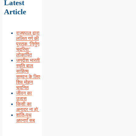
Latest
Article
राज्यपाल द्वारा
ललित गर्ग की
पुस्तक ‘निर्गुण
चदरिया’
लोकार्पित
जगदीश भारती
स्मृति बाल
साहित्य
सम्मान के लिए
शिव मोहन
चयनित
जीवन का
उजास
किसी का
अनादर ना हो
शांति-पथ
अपनाएँ सब