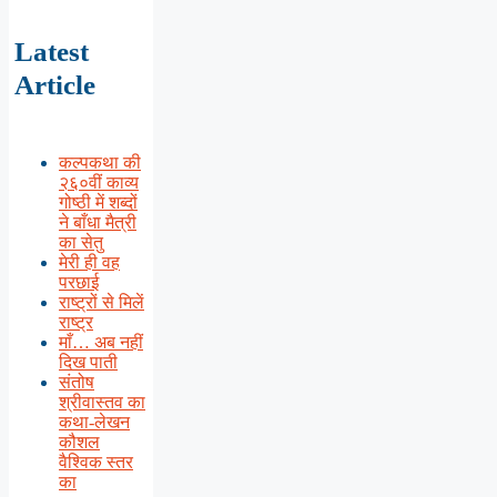
Latest
Article
कल्पकथा की
२६०वीं काव्य
गोष्ठी में शब्दों
ने बाँधा मैत्री
का सेतु
मेरी ही वह
परछाई
राष्ट्रों से मिलें
राष्ट्र
माँ… अब नहीं
दिख पाती
संतोष
श्रीवास्तव का
कथा-लेखन
कौशल
वैश्विक स्तर
का