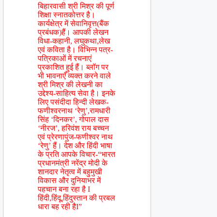
बिहारवासी श्री मिश्र की पूर्ण
शिक्षा स्नातकोत्तर है।
कार्यक्षेत्र में सेवानिवृत्त(बैंक
प्रबंधक)हैं। आपकी लेखन
विधा-कहानी, लघुकथा,लेख
एवं कविता है। विभिन्न पत्र-
पत्रिकाओं में रचनाएं
प्रकाशित हुई हैं। ब्लॉग पर
भी भावनाएँ व्यक्त करने वाले
श्री मिश्र की लेखनी का
उद्देश्य-साहित्य सेवा है। इनके
लिए पसंदीदा हिन्दी लेखक-
फणीश्वरनाथ ‘रेणु’,रामधारी
सिंह ‘दिनकर’, गोपाल दास
‘नीरज’, हरिवंश राय बच्चन
एवं प्रेरणापुंज-फणीश्वर नाथ
‘रेणु’ हैं। देश और हिंदी भाषा
के प्रति आपके विचार-“भारत
प्रधानमंत्री नरेंद्र मोदी के
शानदार नेतृत्व में बहुमुखी
विकास और दुनियाभर में
पहचान बना रहा है I
हिंदी,हिंदू,हिंदुस्तान की प्रबल
धारा बह रही हैI”