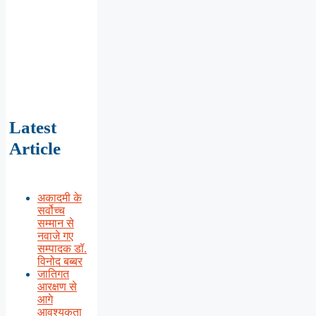
Latest
Article
अकादमी के
सर्वोच्च
सम्मान से
नवाजे गए
सम्पादक डॉ.
विनोद बब्बर
जातिगत
आरक्षण से
आगे
आवश्यकता