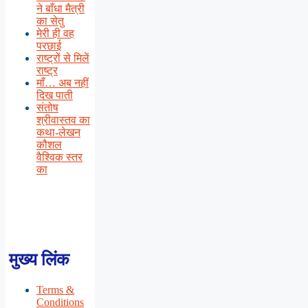
ने बाँधा मैत्री
का सेतु
मेरी ही वह
परछाई
राष्ट्रों से मिलें
राष्ट्र
माँ… अब नहीं
दिख पाती
संतोष
श्रीवास्तव का
कथा-लेखन
कौशल
वैश्विक स्तर
का
मुख्य लिंक
Terms &
Conditions