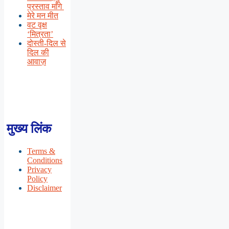
प्रस्ताव माँगे
मेरे मन मीत
वट वृक्ष
‘मित्रता’
दोस्ती-दिल से
दिल की
आवाज़
मुख्य लिंक
Terms &
Conditions
Privacy
Policy
Disclaimer