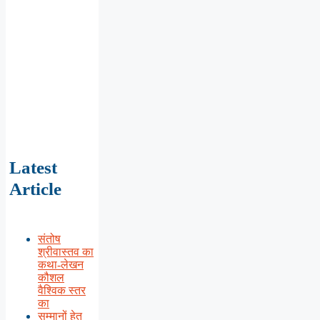
Latest
Article
संतोष
श्रीवास्तव का
कथा-लेखन
कौशल
वैश्विक स्तर
का
सम्मानों हेतु