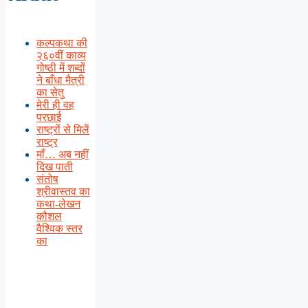
कल्पकथा की
२६०वीं काव्य
गोष्ठी में शब्दों
ने बाँधा मैत्री
का सेतु
मेरी ही वह
परछाई
राष्ट्रों से मिलें
राष्ट्र
माँ… अब नहीं
दिख पाती
संतोष
श्रीवास्तव का
कथा-लेखन
कौशल
वैश्विक स्तर
का